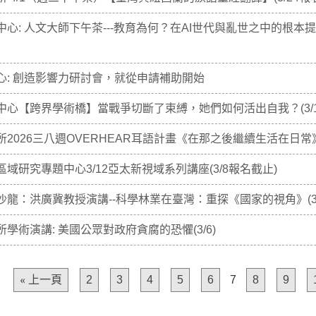
中心: 人文大師下午茶---教育為何？在AI世代與亂世之中的根
心: 創造影響力研討會，就從申請補助開始
中心【跨界學術橋】當戰爭切斷了束縛，她們如何活出自我？(3/1
2026三八週OVERHEAR耳語計畫《在那之後繼續生活在日常》校園演
域研究專題中心3/12亞太新視域系列講座(3/8報名截止)
龍：洪廣冀教授演講--科學林業在臺灣：重探《國家的視角》(3/
學術演講: 美國公眾對政府貪腐的恐懼(3/6)
« 上一頁
2
3
4
5
6
7
8
9