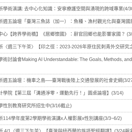
學術演講: 去中心化知識：安寧療護空間與湧現的跨域專業(4/30
所週五論壇「臺灣三魚誌（加一）：魚種、漁村觀光化與臺灣國族認同
心【跨界學術橋】《居鄉懷國》：辭官回鄉也能影響家國？ (3/2
〈週三下午茶〉【印之徑：2023-2026年原住民刺青外交研究之
Making AI Understandable: The Goals, Methods, and Ope
週五論壇：機車之島──臺灣戰後陸上交通發展的社會史綱(3/27
計學院【第三屆「溝通淨零，運動先行！」圓桌論壇】(3/14)
性別教育研究所招生中(3/16截止)
114學年度第2學期學術演講x人權影展x性別講座(3/3~6/2)
 4/1〈週三下午茶〉【臺灣與紐西蘭的族語聖經翻譯】(3/24報