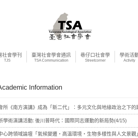
灣社會學刊
臺灣社會學會通訊
巷仔口社會學
學術活
TJS
TSA Communication
Streetcorner
Activity
demic Information
會所《南方演講》成為「新二代」：多元文化與地緣政治之下的跨國婚
學術演講活動: 後川普時代：國際同志運動的新局勢(4/15)
中心跨領域論壇「氣候變遷・高溫環境・生物多樣性與人文景觀」(4