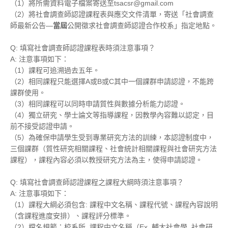
（1）將所需資料電子檔案寄送至tsacsr@gmail.com
（2）將社會調查師認證課程表與應交文件清單，寄送「社會調查
師最新公告—
當屆
公開徵求社會調查師認證合作校系」指定地點。
Q: 填寫社會調查師認證課程表時須注意事項？
A: 注意事項如下：
（1）課程可追溯過去五年。
（2）相同課程只能選擇A或B或C其中一個課群申請認證，不能跨
課群使用。
（3）相同課程可以同時申請質性與數據分析能力認證。
（4）獨立研究、學士論文等指導課程，因教學內容難以認定，目
前不接受認證申請。
（5）為確保申請學生受到專業研究方法的訓練，本認證制度中，
三個課群（質性研究相關課程、社會統計相關課程與社會研究方法
課程），課程內容必須以教授研究方法為主，使得申請認證。
Q: 填寫社會調查師認證課程之課程大綱時須注意事項？
A: 注意事項如下：
（1）課程大綱必須包含: 課程中文名稱、課程代號、課程內容說明
（含課程進度安排）、課程評分標準。
（2）檔名規範：校系所_課程中文名稱（Ex. 輔大社會學_社會研