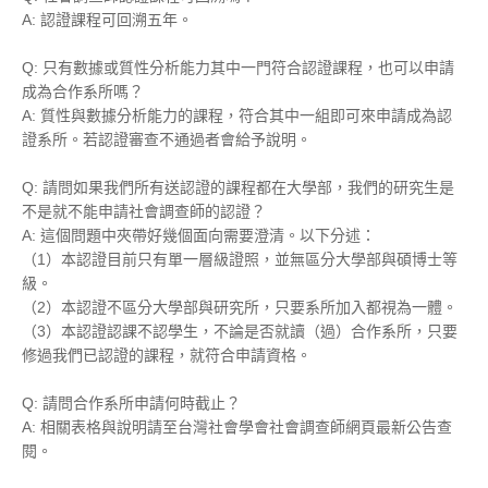
A: 認證課程可回溯五年。
Q: 只有
數據
或質性
分析能力
其中一門符合認證課程，也可以申請
成為合作系所嗎？
A: 質性與
數據分析能力
的課程，符合其中一組即可來申請成為認
證系所。若認證審查不通過者會給予說明。
Q: 請問如果我們所有送認證的課程都在大學部，我們的研究生是
不是就不能申請社會調查師的認證？
A: 這個問題中夾帶好幾個面向需要澄清。以下分述：
（1）本認證目前只有單一層級證照，並無區分大學部與碩博士等
級。
（2）本認證不區分大學部與研究所，只要系所加入都視為一體。
（3）本認證認課不認學生，不論是否就讀（過）合作系所，只要
修過我們已認證的課程，就符合申請資格。
Q: 請問合作系所申請何時截止？
A: 相關表格與說明請至台灣社會學會社會調查師網頁最新公告查
閱。