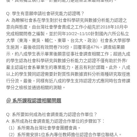
後，具有獨立執行單一計畫的能力是這些企業最為重視的。
Q: 學生有意願申請社會研究能力認證嗎？
A: 為瞭解社會系在學生對於社會科學研究與數據分析能力認證之
意向與態度，由台灣社會學會責成之工作小組先於2018年10月中
完成相關問卷之編製，並於同年10/22~11/10針對國內六所公私立
大學（東海、東吳、輔仁、東華、台北大、政治）社會系大學部學
生施測，最後收回有效問卷793份，回覆率達47%。調查結果顯
示，約八成學生表示畢業後願意從事社會調查相關工作；超過九成
的學生認為社會科學研究與數據分析能力之認證不僅有助於外界/
雇主認識社會系畢業生的專業能力，甚且有利於謀職。此外，八成
以上的學生贊同認證需要針對質性與數據資料分析兩種研究取徑進
行分流。最後，同樣有近八成的學生支持認證方式應同時包含修課
學分之檢核並通過相關的測驗。
＠
系所課程認證相關問題
Q: 系所要如何成為社會調查能力認證合作單位？
A: 系所成為社會調查能力認證合作單位的步驟如下：
（1）系所需為台灣社會學會團體會員。
（2）系所需安排1位系內專任教師擔任認證合作單位聯絡人。