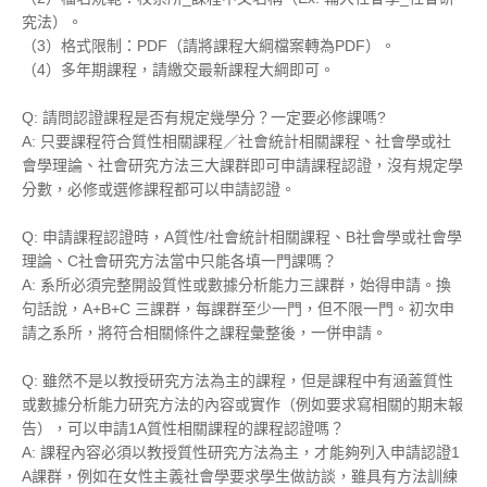
究法）。
（3）格式限制：PDF（請將課程大綱檔案轉為PDF）。
（4）多年期課程，請繳交最新課程大綱即可。
Q: 請問認證課程是否有規定幾學分？一定要必修課嗎?
A: 只要課程符合質性相關課程／社會統計相關課程、社會學或社
會學理論、社會研究方法三大課群即可申請課程認證，沒有規定學
分數，必修或選修課程都可以申請認證。
Q: 申請課程認證時，A質性/社會統計相關課程、B社會學或社會學
理論、C社會研究方法當中只能各填一門課嗎？
A: 系所必須完整開設質性或數據分析能力三課群，始得申請。換
句話說，A+B+C 三課群，每課群至少一門，但不限一門。初次申
請之系所，將符合相關條件之課程彙整後，一併申請。
Q: 雖然不是以教授研究方法為主的課程，但是課程中有涵蓋質性
或
數據分析能力
研究方法的內容或實作（例如要求寫相關的期末報
告），可以申請1A質性相關課程的課程認證嗎？
A: 課程內容必須以教授質性研究方法為主，才能夠列入申請認證1
A課群，例如在女性主義社會學要求學生做訪談，雖具有方法訓練