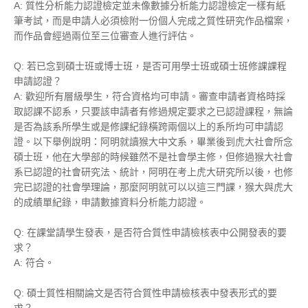
A: 質性分析能力認證檢定並未像
數據分析能力
認證檢定一樣有紙
筆考試，而是申請人必須檢附一份個人完成之質性研究作品檔案，
而作品會經過兩位至三位審查人進行評估。
Q: 若已念到碩士班或博士班，是否可用學士班或碩士班修課課程
申請認證？
A: 歡迎所有層級學生，符合資格均可申請。審查申請者資格時採
取認課不認系，只要該申請者有修過規定要求之已認證課程，無論
是否為該系所學生或是修課紀錄橫跨兩個以上的系所均可申請認
證。以下舉例說明：阿明就讀猴大中文系，畢業後到虎大社會所念
碩士班，他在大學部的時候雖然不是社會學主修，但修過猴大社會
系已認證的社會研究法、統計，阿明在考上虎大研究所以後，也修
完已認證的社會學理論，那麼阿明就可以以這三門課，猴大與虎大
的成績單紀錄，申請
數據資料分析能力認證
。
Q: 在課堂請學生發表，是否符合質性申請檢核表中公開發表的要
求？
A: 符合。
Q: 碩士質性相關論文是否符合質性申請檢核表中發表形式的要