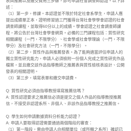
表與推薦以及繳交費用三步驟，即可申請社會調查師認證。以下詳
述：
（1）第一步，修課。本認證並不限於特定社會系學生，申請人應
提出成績單正本，證明修習過三門獲得台灣社會學學會認證的社會
調查師課程，並取得60分以上的成績。學會認證之社會調查師課
程，將公告於台灣社會學會網頁。必備的三門課程包括：質性研究
相關課程（一門，不限學分）、社會學或社會學理論（一門，不限
學分）及社會研究方法（一門，不限學分）。
（2）第二步，質性作品與推薦發表。為了能夠適當評估申請人的
獨立質性研究能力，申請人必須檢附一份個人完成之質性研究作品
檔案，並且繳交該作品指導教師之推薦表與質性檢核表設計、公開
發表的相關證明。
（3）第三步，填寫表單和繳交申請費。
Q: 質性研究必須由指導教授填寫推薦信嗎？
A: 質性認證要求之推薦信必須是提交之個人作品的指導教授推薦
信，不接受非認證系所、非個人、非該作品指導教授之推薦信。
Q: 學生如何申請數據
資料分析
能力認證？
A: 申請人要取得認證需要通過兩個階段的審查：
（1）第一階段，需由申請人向相關單位（或所轄之系所）確認已