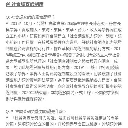
＠
社會調查師制度
Q: 社會調查師的籌備歷程？
A: 2018年10月，台灣社會學會第32屆學會理事長陳志柔、秘書長
吳宗昇，責成輔大、東海、東吳、東華、台北、政大等學界同仁成
立工作小組，研擬如何在台灣建立「社會調查能力認證」制度。該
小組的工作目標，在於蒐集整理各方意見，評估社會調查能力認證
制度在台灣實施的可行性，據以草擬此認證制度的執行方式。201
8年該工作小組已在社會學年會中報告了針對六所公私立大學社會
系大學部學生所執行的「社會調查師制度之態度與意向調查」成
果，說明此認證制度設計的可能方向。2019年，該工作小組陸續
訪談了學界、業界人士對此認證制度設立的看法，初步規劃了社會
調查能力認證實施辦法草案。為了更廣泛徵詢採納各方建言，台灣
社會學會已舉辦公開說明會，向台灣社會學界介紹這項研擬中的認
證制度。2020年結束前，本認證預計將正式上線，公開徵求參與
系所與進行課程認證。
Q: 社會調查研究能力認證是什麼？
A: 「社會調查研究能力認證」是由台灣社會學會認證核發的專業
證照。這項認證設立的目的，在於透過學會正式檢定，證明認證持