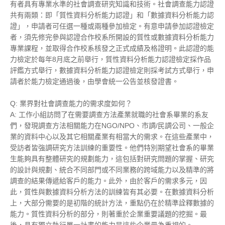
有者具有專業水準的社會調查研究知識和技術。社會調查能力認證
共有兩類：即「質性資料分析能力認證」和「數據資料分析能力認
證」，申請者可任選一種或兩種參加檢定。有意申請參加認證檢定
者，須先修完參與認證合作校系所開設的質性或數據資料分析能力
專業課程，並取得合作校系核發之正式成績及格證明。此認證的能
力檢定於每年8月底之前舉行，質性資料分析能力認證檢定採作品
評鑑方式舉行，
數據資料分析能力認證檢定則
採考試方式舉行，申
請者於能力檢定通過後，由學會統一公告並核發證書。
Q: 業界對社會調查能力的需求度如何？
A: 工作小組訪問了在需要調查方法產業就職的社會系畢業的系友
們，發現調查方法相關能力在NGO/NPO、市調/民調公司、一般企
業的資料中心以及其它相關產業有相當大的需求。在這些產業中，
受訪者皆強調研究方法訓練的重要性。他們特別期望社會系的畢業
生能夠具有整體研究的規劃能力，這包括對研究問題的掌握、研究
的設計與規劃、統合不同部門或不同業務的跨域能力以及精準的將
調查的結果傳遞給客戶的能力。此外，由於客戶的需求多元，因
此，質性與數據資料分析方法的訓練皆有其必要。在數據資料分析
上，大部分需要的是初階的統計方法，重點仍在於精準詮釋數據的
能力。質性資料分析的部分，則著重於企業重要議題的挖掘。最