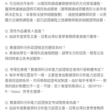
A: 可洽詢合作系所，以隨班附讀或暑期進修班的方式修習課程，
獲得修課通過證明可視同為成績單（實際開課或旁聽情形以系所老
師決定為主，本會無法提供相關服務），或經授課教師同意，以旁
聽方式補修課程後，經已認證課程之授課教師開具相關證明送審。
Q: 質性作品審查人是誰？
A: 由該年度質性主委，召集台灣社會學會教師會員進行審查。
Q: 數據資料分析認證檢定的題型為何？
A: 將會給學生一筆資料及幾個問題，請學生分析回答。簡章公告
時同時會公告考試範例。
Q: 考場在哪裡？
數據資料分析能力認證
檢定會用什麼軟體考試？
A: 每年考場位置皆不一樣，主要是會由數據資料分析能力認證主
委尋找協辦系所，共同舉辦認證考試制度。由於每年考場不一，使
用的統計軟體也不一定。不過，至少會提供兩項以上（如SPSS、
R、Stata）供考生選擇。
Q:
數據資料分析能力認證檢定
考試閱卷者為誰？
A: 由該年度
數據資料分析能力認證
主委，召集台灣社會學會教師