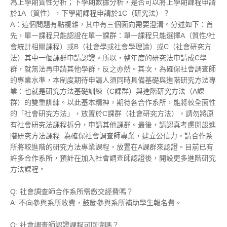
為上學期質性分析；下學期
數據分析
，是否可以將上學期課程申請
於1A（質性），下學期課程申請於1C（研究法）？
A：這個問題有點複雜，其中有三個面向需要澄清。分述如下：首
先，單一課程只能認證在單一課群：單一課程只能選擇A（質性/社
會統計相關課程）或B（社會學或社會學理論）或C（社會研究方
法）其中一個課群申請認證。所以，整年度的研究法申請成C學
群，就無法再申請其他學群，反之亦然。其次，為確保社會調查師
的專業水準，本制度期待申請人須同時具備基礎與進階研究方法專
業：也就是研究方法基礎訓練（C課群）與進階研究方法（A課
群）的雙重訓練。以此基本精神，期待各合作系所，能將較全面性
的「社會研究方法」，放置於C課群（社會研究方法），請勿將原
有社會研究法課程拆分，申請其他課群。最後，請認真考慮開設進
階研究方法課程: 為確保社會調查師專業，建立公信力，請合作系
所將較進階的研究方法專業課程，放置在A課群來認證。目前已有
許多合作系所，預計在加入社會調查師認證後，開設更多進階研究
方法課程。
Q: 社會調查師合作系所需繳交經費嗎？
A: 不向參與系所收費，鼓勵參與系所補助學生報名費。
Q: 社會調查師認證課程可回溯嗎？