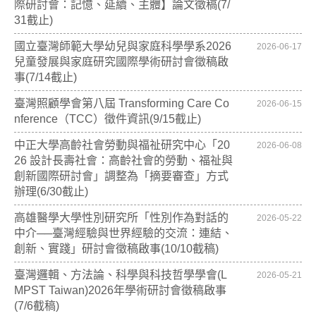
際研討會：記憶、延續、主體】論文徵稿(7/
31截止)
國立臺灣師範大學幼兒與家庭科學學系2026
2026-06-17
兒童發展與家庭研究國際學術研討會徵稿啟
事(7/14截止)
臺灣照顧學會第八屆 Transforming Care Co
2026-06-15
nference（TCC）徵件資訊(9/15截止)
中正大學高齡社會勞動與福祉研究中心「20
2026-06-08
26 設計長壽社會：高齡社會的勞動、福祉與
創新國際研討會」調整為「摘要審查」方式
辦理(6/30截止)
高雄醫學大學性別研究所「性別作為對話的
2026-05-22
中介──臺灣經驗與世界經驗的交流：連結、
創新、實踐」研討會徵稿啟事(10/10截稿)
臺灣邏輯、方法論、科學與科技哲學學會(L
2026-05-21
MPST Taiwan)2026年學術研討會徵稿啟事
(7/6截稿)