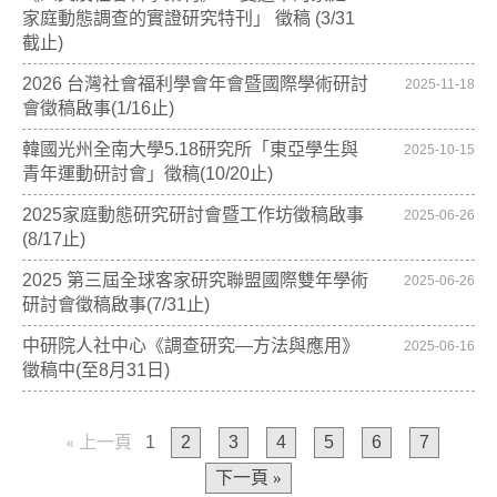
家庭動態調查的實證研究特刊」 徵稿 (3/31
截止)
2026 台灣社會福利學會年會暨國際學術研討
2025-11-18
會徵稿啟事(1/16止)
韓國光州全南大學5.18研究所「東亞學生與
2025-10-15
青年運動研討會」徵稿(10/20止)
2025家庭動態研究研討會暨工作坊徵稿啟事
2025-06-26
(8/17止)
2025 第三屆全球客家研究聯盟國際雙年學術
2025-06-26
研討會徵稿啟事(7/31止)
中研院人社中心《調查研究—方法與應用》
2025-06-16
徵稿中(至8月31日)
« 上一頁
1
2
3
4
5
6
7
下一頁 »