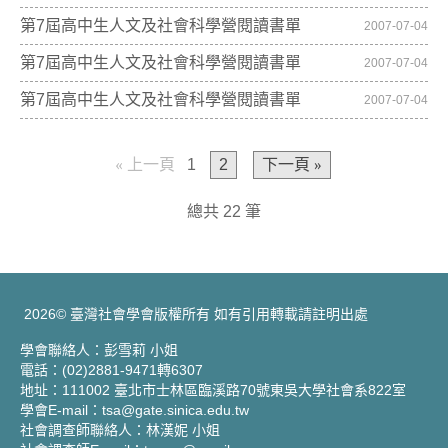
第7屆高中生人文及社會科學營閱讀書單
2007-07-04
第7屆高中生人文及社會科學營閱讀書單
2007-07-04
第7屆高中生人文及社會科學營閱讀書單
2007-07-04
« 上一頁
1
2
下一頁 »
總共 22 筆
2026© 臺灣社會學會版權所有 如有引用轉載請註明出處
學會聯絡人：彭雪莉 小姐
電話：(02)2881-9471轉6307
地址：111002 臺北市士林區臨溪路70號東吳大學社會系822室
學會E-mail：tsa@gate.sinica.edu.tw
社會調查師聯絡人：林漢妮 小姐