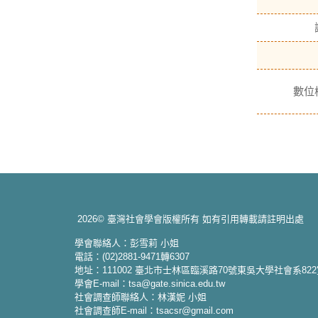
數位
2026© 臺灣社會學會版權所有 如有引用轉載請註明出處
學會聯絡人：彭雪莉 小姐
電話：(02)2881-9471轉6307
地址：111002 臺北市士林區臨溪路70號東吳大學社會系82
學會E-mail：tsa@gate.sinica.edu.tw
社會調查師聯絡人：林漢妮 小姐
社會調查師E-mail：tsacsr@gmail.com