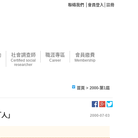
聯絡我們
│
會員登入
│
註冊
動
社會調查師
職涯專區
會員繳費
Certified social
Career
Membership
researcher
首頁
> 2000-第1屆
「人」
2000-07-03