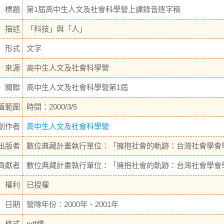
標題
第1屆高中生人文及社會科學營上課錄音逐字稿
描述
「科技」與「人」
形式
文字
來源
高中生人文及社會科學營
關聯
高中生人文及社會科學營第1屆
蓋範圍
時間：2000/3/5
創作者
高中生人文及社會科學營
出版者
數位典藏計畫執行單位：「擁抱社會的軌跡：台灣社會學會
貢獻者
數位典藏計畫執行單位：「擁抱社會的軌跡：台灣社會學會
權利
已授權
日期
營隊年份：2000年、2001年
格式
pdf檔