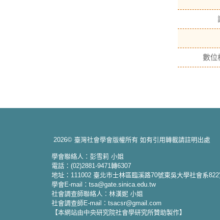
數位
2026© 臺灣社會學會版權所有 如有引用轉載請註明出處
學會聯絡人：彭雪莉 小姐
電話：(02)2881-9471轉6307
地址：111002 臺北市士林區臨溪路70號東吳大學社會系82
學會E-mail：tsa@gate.sinica.edu.tw
社會調查師聯絡人：林漢妮 小姐
社會調查師E-mail：tsacsr@gmail.com
【本網站由中央研究院社會學研究所贊助製作】