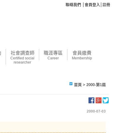
聯絡我們
│
會員登入
│
註冊
動
社會調查師
職涯專區
會員繳費
Certified social
Career
Membership
researcher
首頁
> 2000-第1屆
2000-07-03