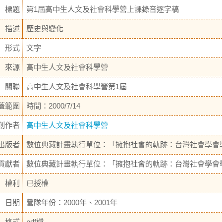
標題
第1屆高中生人文及社會科學營上課錄音逐字稿
描述
歷史與變化
形式
文字
來源
高中生人文及社會科學營
關聯
高中生人文及社會科學營第1屆
蓋範圍
時間：2000/7/14
創作者
高中生人文及社會科學營
出版者
數位典藏計畫執行單位：「擁抱社會的軌跡：台灣社會學會
貢獻者
數位典藏計畫執行單位：「擁抱社會的軌跡：台灣社會學會
權利
已授權
日期
營隊年份：2000年、2001年
格式
pdf檔