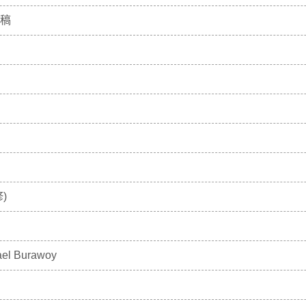
徵稿
)
ael Burawoy