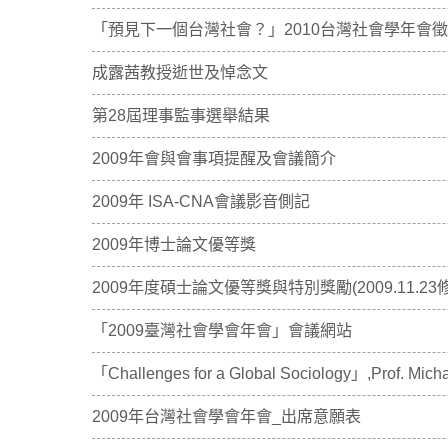
「預見下一個台灣社會？」2010台灣社會學年會
成露茜教授逝世及悼念文
第28屆理事監事選舉結果
2009年會與會事項提醒及會議簡介
2009年 ISA-CNA會議影音側記
2009年博士論文優等獎
2009年度碩士論文優等獎與特別獎勵(2009.11.23修
「2009臺灣社會學會年會」會議網站
「Challenges for a Global Sociology」,Prof. Mich
2009年台灣社會學會年會_出席意願表