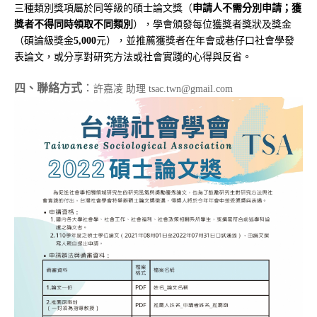
三種類別獎項屬於同等級的碩士論文獎（
申請人不需分別申請；獲
獎者不得同時領取不同類別
），學會頒發每位獲獎者獎狀及獎金
（碩論級獎金
5,000
元），並推薦獲獎者在年會或巷仔口社會學發
表論文，或分享對研究方法或社會實踐的心得與反省。
四、聯絡方式
：
許嘉凌
助理
tsac.twn@gmail.com