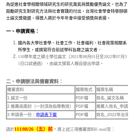
為促進社會學相關領域研究生的研究風氣與獎勵優秀論文，也為了
鼓勵研究生對研究方法與社會實踐的付出，台灣社會學會特舉辦碩
士論文獎徵選，得獎人將於今年年會中接受頒獎與表揚。
一、申請資格：
國內各大學社會學、社會工作、社會福利、社會政策相關系
所學生，或撰寫符合前述學科旨趣之論文者
。
110
學年度之碩士學位論文（
2021
年
08
月
01
日至
2022
年
07
月
3
1
日口試通過），由論文撰寫人親自提出申請。
二、申請辦法與備審資料：
備審資料
檔案格式
檔案名稱
1.
PDF檔
姓名
_
論文一份
論文名稱
2.
PDF檔
推薦人姓名
_
推薦函兩封（一封須為指導教授）
申請者
3.申請表一份：
申請表下載
PDF檔
_2022
姓名
年台灣社
111/08/26
（五）前
，
請於
將上述三項備審資料
E-mail
至：