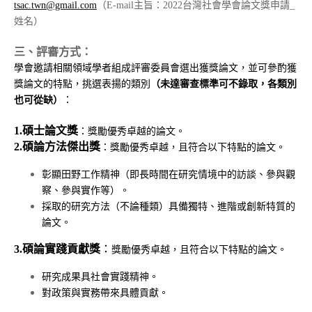
tsac.twn@gmail.com
（
E-mail
主旨：
2022
台灣社會學會論文獎申請
_
姓名）
三、評審方式：
學會邀請相關領域學者組成評審委員會選出獲獎論文，並可參酌獲
獎論文的特點，挑選表揚的類別
（未達審查標準可不錄取，各類別
也可從缺）
：
1.碩士論文獎
：獎勵優秀卓越的論文。
2.碩論方法傑出獎
：獎勵優秀卓越，且符合以下特點的論文。
彰顯田野工作精神（即長時間在研究情境中的訪談、參與觀
察、參與實作等）。
採取的研究方法（不論種類）具備獨特、進階或創新特質的
論文。
3.碩論實踐貢獻獎
：
獎勵優秀卓越，且符合以下特點的論文。
研究成果具社會實踐精神。
對政策與實務帶來具體貢獻。