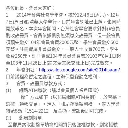
各位師長、會員大家好：
1. 2014年台灣社會學年會，將於12月6日(周六)、12月
7日(周日)假清華大學舉行，目前年會網址已上線，也同時
開放報名，本次年會期間，台灣社會學會要求針對非會員
酌收註冊費。會員依據慣例無須繳交註冊費，但一般會員
須預先繳交104年會員會費2000元整，學生會員繳交500
元整。註冊費屬非會員繳交，一般人士收費700元，學生
收費250元，註冊費或104年會員會費應於103年8月1日起
至103年11月26日止(論文全文繳交截止日)完成繳交。
2. 年會網址：
https://sites.google.com/site/2014tsaam/
目前議程為暫定之議程，主辦保留變動之權利。
3. 會費、註冊費繳款方式：
(1) 網路ATM繳款（請以會員個人帳戶匯款）
操作方式如下（以郵局網路ATM為例）：於螢幕上
選擇「轉帳交易」，進入「郵局存簿轉劃撥」，輸入學會
帳號8碼「1514-2212」及金額，確認後即可完成。
(2) 郵局劃撥單
至郵局索取劃撥單填寫相關資訊後臨櫃繳款，劃撥帳號：