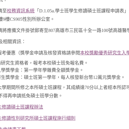
請至
校務資訊系統
「D.1.05a.學士班學生修讀碩士班課程申
9樓CS905性別所辦公室。
：請將應備文件掛號郵寄至807高雄市三民區十全一路100號高雄
及相關資訊：
報考優惠（獎學金申請及核發資格請參閱
本校獎勵優秀研究生入
備研究生資格者，報考本校碩士班免報名費。
入學獎學金：第一學年學雜費全額獎學金。
研生獎學金：碩士班第一學年，每人核發新台幣12萬元獎學金。
於大學期間所修之本所碩士班課程，其成績達70分以上者經本所
不得再申請抵免碩士班學分數。
生修讀碩士班課程辦法
生修讀性別研究所碩士班課程施行細則