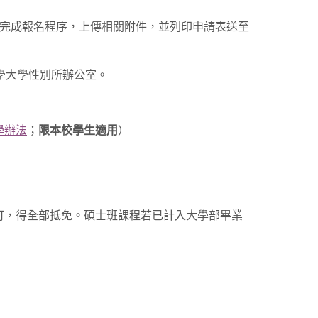
請表」完成報名程序，上傳相關附件，並列印申請表送至
醫學大學性別所辦公室。
學辦法
；
限本校學生適用
）
認可，得全部抵免。碩士班課程若已計入大學部畢業