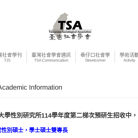
灣社會學刊
臺灣社會學會通訊
巷仔口社會學
學術活
TJS
TSA Communication
Streetcorner
Activity
demic Information
學性別研究所114學年度第二梯次預研生招收中，申請期間自
成性別碩士，學士碩士雙專長