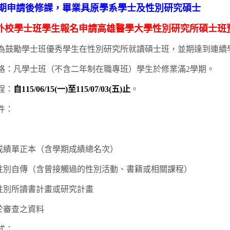
學期申請後修課，畢業具原學系學士及性別研究碩士
/外校學士班學生報名申請高雄醫學大學性別研究所碩士班
為鼓勵學士班優秀學生在性別研究所就讀碩士班，並期達到連續
格：凡學士班（不含二年制在職專班）學生於修業滿2學期。
程：
自115/06/15(一)至115/07/03(五)
止
。
件：
年成績單正本（含學期成績總名次）
00字性別自傳（含曾接觸過的性別活動、書籍或相關課程）
0字性別所讀書計畫或研究計畫
於審查之資料
式：