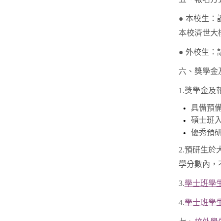
● 本校生：
本校濟世大樓
● 外校生
六、獎學金
1.
獎學金及
具備預
碩士班
優秀預
2.預研生
學分數內，
3.
學士班學
4.
學士班學