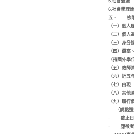
5.
社會變遷
6.
社會學理
五、
檢
（一）個人
（二）個人
（三）身分
（四）最高
（持國外學
（五）教師
（六）近五
（七）由現
（八）其他
（九）履行
（請點選
·
截止日
·
應徵者