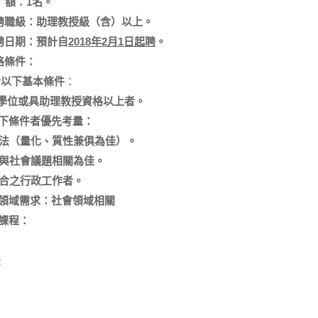
額：
1
名。
聘職級：助理教授級（含）以上。
聘日期：預計自
2018
年
2
月
1
日起聘
。
格條件：
合以下基本條件
：
學位或具助理教授資格以上者。
下條件者優先考量：
法（量化、質性兼俱為佳）。
與社會議題相關為佳。
合之行政工作者。
領域需求：社會領域相關
課程：
法