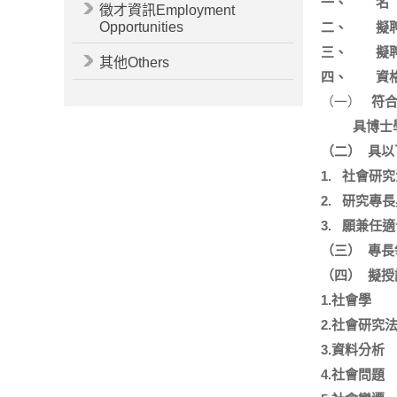
一、
名
徵才資訊Employment
Opportunities
二、
擬
三、
擬
其他Others
四、
資
（一）
符
具博士
（二）
具以
1.
社會研究
2.
研究專長
3.
願兼任適
（三）
專長
（四）
擬授
1.
社會學
2.
社會研究
3.
資料分析
4.
社會問題