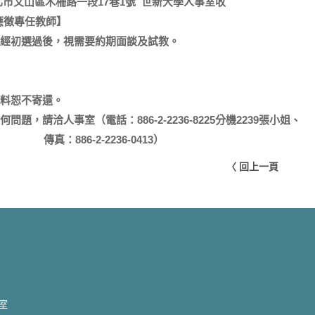
北市文山區木柵路一段
17
巷
1
號
世新大學人事室收
應徵專任教師】
經初選過後，視需要約期面談及試教。
料恕不寄還。
何問題，請洽人事室（電話：
886-2-2236-8225
分機
2239
張小姐、
傳真：
886-2-2236-0413
）
〈 回上一頁
2室