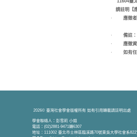
11604
臺
請註明【
·
應徵者
·
備註：
·
應徵資
·
如有任
2026© 臺灣社會學會版權所有 如有引用轉載請註明出處
學會聯絡人：彭雪莉 小姐
電話：(02)2881-9471轉6307
地址：111002 臺北市士林區臨溪路70號東吳大學社會系82