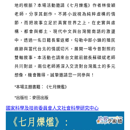
地的根脈？本場活動邀請《七月爍爁》作者林俊穎
老師，分享其創作。不將小說視為純粹虛構的情
節，而把故事立足於真實世界之上，在史實與虛
構、都會與鄉土、現代中文與台灣閩南語的激盪
中，透過一名日籍長輩返鄉，勾勒中部小鎮的殖民
痕跡與當代台北的情感切片，展開一場今昔對照的
雙軸敘事。本活動也請來台文館前館長蘇碩斌老師
共
同
對談，兩位老師將深入交流對台灣風土的多元
想像，機會難得，誠摯邀請您一同參與！
*本場主題書籍：
《七月爍爁》
*出版社：麥田出版
國家科學及技術委員會人文社會科學研究中心