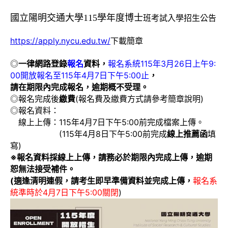
國立陽明交通大學115學年度博士
班考試入學招生公告
https://apply.nycu.edu.tw/
下載簡章
◎
一律網路登錄
報名
資料，
報名系統115年3月26日上午9:
00開放報名至115年4月7日下午5:00止
，
請在期限內完成報名，逾期概不受理。
◎報名完成後
繳費
(報名費及繳費方式請參考簡章說明)
◎報名資料：
線上上傳：115年4月7日下午5:00前完成檔案上傳。
(115年4月8日下午5:00前完成
線上推薦函
填
寫)
※報名資料採線上上傳，請務必於期限內完成上傳，逾期
恕無法接受補件。
(適逢清明連假，請考生即早準備資料並完成上傳，
報名系
統準時於4月7日下午5:00關閉
)