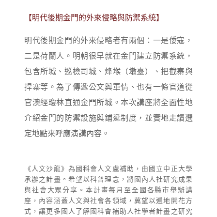
【明代後期金門的外來侵略與防禦系統】
明代後期金門的外來侵略者有兩個：一是倭寇，
二是荷蘭人。明朝很早就在金門建立防禦系統，
包含所城、巡檢司城、烽堠（墩臺）、把截寨與
捍寨等。為了傳遞公文與軍情、也有一條官道從
官澳經瓊林直通金門所城。本次講座將全面性地
介紹金門的防禦設施與鋪遞制度，並實地走讀選
定地點來呼應演講內容。
《人文沙龍》為國科會人文處補助，由國立中正大學
承辦之計畫。希望以科普理念，將國內人社研究成果
與社會大眾分享。本計畫每月至全國各縣市舉辦講
座，內容涵蓋人文與社會各領域，冀望以遍地開花方
式，讓更多國人了解國科會補助人社學者計畫之研究