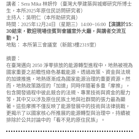
講者：
Sera Mika
林妍伶（臺灣大學建築與城鄉研究所博士
生，本所
2025
年原住民訪問研究者）
主持人：吳明仁（本所助研究員）
時間：
2025
年
12
月
24
日（星期三）
14:00~16:00
【演講於
15:
30
結束，歡迎現場佳賓到會議室外大廳，與講者交流互
動。】
地點：
本所第三會議室（新館
3
樓
2319
室）
摘要：
在臺灣邁向
2050
淨零排放的能源轉型進程中，地熱被視為
國家重要之前瞻性綠色基載能源。透過政策、資金與法規
的加速推進，地熱逐漸成為國家能源治理的重要資源。然
而，地熱政策路徑的「加速」同時伴隨著多重「摩擦」，
包含開發過程中彼此競合的法規、專業技術與資金的壓力
等，其中又以涉及原住民族土地與社群間的張力最為顯
著。這些摩擦不僅反映了能源發展中的技術與法律挑戰，
更揭示了以國家核心所推展的能源轉型與治理中，持續被
排除於公共討論中的「看不見的原住民族」。