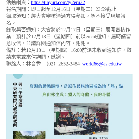
活動網頁：
https://tinyurl.com/ty2eru32
報名期間：即日起至
12
月
16
日（星期二）
23:59
截止
錄取須知：經大會審核通過方得參加，恕不接受現場報
名。
錄取與否通知：大會將於
12
月
17
日（星期三）展開審核作
業，預計於
12
月
18
日（星期四）前以
email
通知，屆時請留
意收信，並請詳閱通知信內容，謝謝。
備註：若
12
月
18
日（星期四）
16:00
前還未收到通知信，敬
請來電或來信詢問，感謝。
聯絡人：林音秀
（
02
）
2652-3484
world66@as.edu.tw