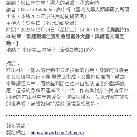
講題：與山林生成：獵人的身體、我的身體
講者：
Bisazu Takiludun
高中祈（臺灣大學人類學研究所碩
士生，本所
2025
年原住民訪問研究者）
主持人：吳明仁（本所助研究員）
時間：
2025
年
12
月
24
日（星期三）
14:00~16:00
【演講於
15:
30
結束，歡迎現場佳賓到會議室外大廳，與講者交流互
動。】
地點：
本所第三會議室（新館
3
樓
2319
室）
摘要：
在山林裡，獵人的行動不只是技藝的再現，身體的實踐更
是與與環境共行不斷
地彼此生成。父輩們以風向、獸跡、
水聲讀懂森林，而這些判斷往往來自無法
言說的臨場感
應。這樣的身體不僅屬於上一代，作為當代原住民青年也
同樣的
在山林中學習感受、遲疑與摸索，試著理解在變動
的世界裡，身體如何持續與
環境互相塑造。
報名資訊：
報名網址：
https://tinyurl.com/sfhmptr5