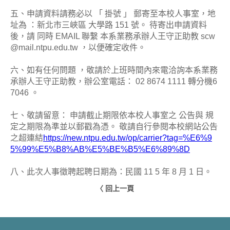
五、申請資料請務必以 「 掛號 」 郵寄至本校人事室，地
址為 ：新北市三峽區 大學路 151 號。 待寄出申請資料
後，請 同時 EMAIL 聯繫 本系業務承辦人王守正助教 scw
@mail.ntpu.edu.tw ，以便確定收件。
六、如有任何問題 ，敬請於上班時間內來電洽詢本系業務
承辦人王守正助教，辦公室電話： 02 8674 1111 轉分機6
7046 。
七、敬請留意： 申請截止期限依本校人事室之 公告與 規
定之期限為準並以郵戳為憑。 敬請自行參閱本校網站公告
之超連結
https://new.ntpu.edu.tw/op/carrier?tag=%E6%9
5%99%E5%B8%AB%E5%BE%B5%E6%89%8D
八、此次人事徵聘起聘日期為：民國 11 5 年 8 月 1 日。
〈 回上一頁