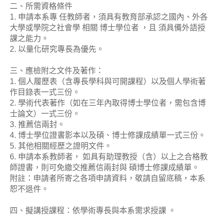
二、所需資格條件
1. 申請本系專 任教師者，須具有教育部承認之國內、外各
大學或學院之社會學 相關 博士學位者 ，且 須具備外語授
課之能力。
2. 以量化研究專長為優先。
三、應檢附之文件及著作：
1. 個人履歷表（含專長學科與可開課程）以及個人學術著
作目錄表一式三份。
2. 學術代表著作（如在三年內取得博士學位者，需包含博
士論文）一式三份。
3. 推薦信兩封。
4. 博士學位證書影本以及碩、博士修課成績單一式三份。
5. 其他相關經歷之證明文件。
6. 申請本系教師者， 如具有助理教授（含）以上之合格教
師證書，則可免繳交推薦信兩封與 碩博士修課成績單。
附註：申請者所寄之各項申請資料，敬請自留底稿，本系
恕不退件。
四、擬講授課程：依學術專長與本系需求授課 。