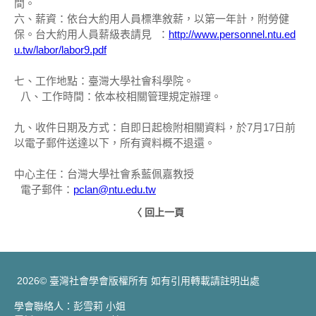
間。
六、薪資：依台大約用人員標準敘薪，以第一年計，附勞健
保。台大約用人員薪級表請見 ：
http://www.personnel.ntu.ed
u.tw/labor/labor9.pdf
七、工作地點：臺灣大學社會科學院。
八、工作時間：依本校相關管理規定辦理。
九、收件日期及方式：自即日起檢附相關資料，於7月17日前
以電子郵件送達以下，所有資料概不退還。
中心主任：台灣大學社會系藍佩嘉教授
電子郵件：
pclan@ntu.edu.tw
〈 回上一頁
2026© 臺灣社會學會版權所有 如有引用轉載請註明出處
學會聯絡人：彭雪莉 小姐