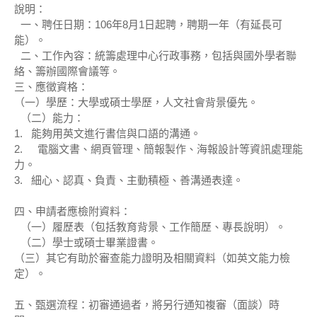
說明：
一、聘任日期：106年8月1日起聘，聘期一年（有延長可
能）。
二、工作內容：統籌處理中心行政事務，包括與國外學者聯
絡、籌辦國際會議等。
三、應徵資格：
（一）學歷：大學或碩士學歷，人文社會背景優先。
（二）能力：
1. 能夠用英文進行書信與口語的溝通。
2. 電腦文書、網頁管理、簡報製作、海報設計等資訊處理能
力。
3. 細心、認真、負責、主動積極、善溝通表達。
四、申請者應檢附資料：
（一）履歷表（包括教育背景、工作簡歷、專長說明）。
（二）學士或碩士畢業證書。
（三）其它有助於審查能力證明及相關資料（如英文能力檢
定）。
五、甄選流程：初審通過者，將另行通知複審（面談）時