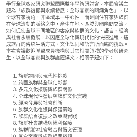
舉行全球客家研究聯盟國際雙年學術研討會。本屆會議主
題為「族群復振與永續發展：全球客家的關鍵角色」，以
全球客家視角，非區域單一中心性，而是關注客家與族群
在全球流動的脈絡之中，產生在地、區域與國際間交流，
如何促使全球不同地區的客家與族群的文化、語言、經濟
與社會永續發展，以因應全球化與現代化的快速進程，造
成族群的傳統生活方式、文化認同和語言所面臨的挑戰。
本次會議歡迎聯盟成員機構與其它相關領域的學者與研究
生，以全球客家與族群議題撰文，相關子題如下：
族群認同與現代性挑戰
跨國族群與全球化影響
多元文化接觸與族群關係
全球現代性發展與族群文化實踐
經濟發展與社會創新
族群文化復振與保護策略
族群語言復振之政策與實踐
族群社會結構與權利保障
族群間的社會融合與衝突管理
其它客家與族群相關議題