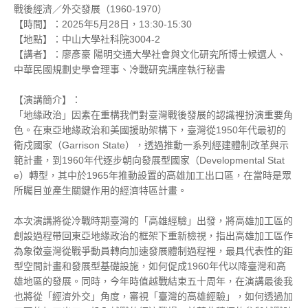
戰後經濟／外交發展（1960-1970）
【時間】：2025年5月28日，13:30-15:30
【地點】：中山大學社科院3004-2
【講者】：廖彥豪 陽明交通大學社會與文化研究所博士候選人、
中華民國規劃史學會理事、冷戰研究講座執行秘書
【演講簡介】：
「地緣政治」因素在重構我們對臺灣戰後發展的認識裡扮演重要角
色。在東亞地緣政治和美國援助架構下，臺灣從1950年代最初的
衛戍國家（Garrison State），透過推動一系列經建體制改革與示
範計畫，到1960年代逐步朝向發展型國家（Developmental Stat
e）轉型，其中於1965年推動設置的高雄加工出口區，在當時是眾
所矚目並產生關鍵作用的經濟特區計畫。
本次演講將從冷戰時期臺灣的「高雄經驗」出發，將高雄加工區的
創設過程帶回東亞地緣政治的框架下重新檢視，指出高雄加工區作
為象徵臺灣從戰爭動員轉向加速發展體制過程裡，最具代表性的鉅
型空間計畫和發展型基礎設施，如何促成1960年代以降臺灣和高
雄地區的發展。同時，今年時值越戰結束五十周年，在演講最後我
也將從「經濟外交」角度，審視「臺灣的高雄經驗」，如何透過加