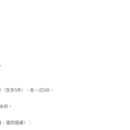
。
（至多5件），各一式5份。
本所。
者，隨到隨審）：