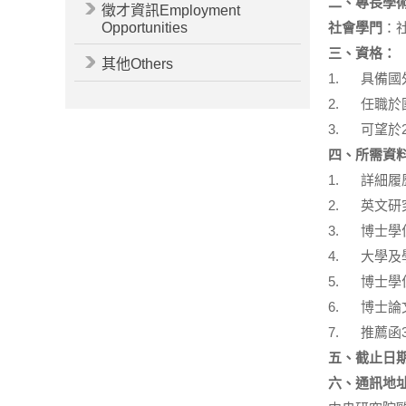
二、專長學
徵才資訊Employment
Opportunities
社會學門
：
三、資格：
其他Others
1. 具備
2. 任職
3. 可望於
四、
所需資
1. 詳細
2. 英文研
3. 博士學
4. 大學
5. 博士
6. 博士
7. 推薦
五、截止日期
六、通訊地