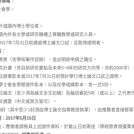
術領域：
社會學。
國外或國內博士學位者。
於國內外各大學或研究機構之專職教學或研究人員。
2017年7月31日前通過博士論文口試，且取得證明者。
料：
履歷表（含學術著作目錄），並註明欲申請之職位。
究計畫（含目前研究重點及未來5~8年的研究方向等，共約2000字）
位證書影本或2017年7月31日前預計舉行博士論文口試之證明。
及學士後各學歷證件影本，以及在學成績影本，各一式5份。
學位論文（至少須為論文全文初稿）及擬送審近5年（或以上）之代表作
論文摘要（中文或英文皆可）。
函3封（其中至少1封須由博士論文指導教授執筆），由推薦者直接郵寄
：2017
年5
月15
日
址：
應徵者請檢具上述證件資料，於截止日前寄送（學經歷表現優異