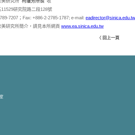
歐美研究所
柯瓊芳所長
收
11529研究院路二段128號
3789-7207；Fax: +886-2-2785-1787; e-mail:
eadirector@sinica.edu.t
歐美研究所簡介，請見本所網頁
www.ea.sinica.edu.tw
〈 回上一頁
2室