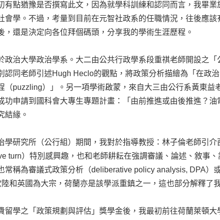
初有點猶豫是否撰寫此文，因為就學科訓練和認同而言，我畢業
社會學。不過，考量到目前在元智社政系的任職情況，往後應該
後，還是決定向各位拜個碼頭，分享我的學術生涯歷程。
於政治大學政治學系。大二由公共行政學系段重祺老師開設之「
別認同老師引述Hugh Heclo的觀點，將政策分析描繪為「在
程（puzzling）」。另一項學術啟蒙，來自大三由公行系黃
成功申請到國科會大專生專題計畫：「由前推進或由後推進？油
究結緣。
治學研究所（公行組）期間，我對於指導教授：林子倫老師引介
erative turn）特別感興趣，也和老師耕耘在強調審議、論述
為審議式政策分析（deliberative policy analysis, DPA）或詮釋性
以歐陸和英國為大宗，荷蘭亦是該學派重鎮之一，這也部分解釋了
留學之「政策規劃與評估」獎學金後，我最初前往荷蘭萊頓大學（Leid