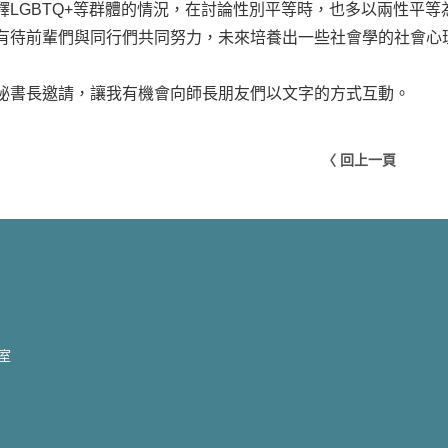
釋LGBTQ+等群體的情況，在討論性別平等時，也多以兩性平
有待前輩們與同行們共同努力，未來培養出一些社會學的社會心
秘書長邀請，讓我有機會向師長朋友們以文字的方式互動。
〈 回上一頁
2室