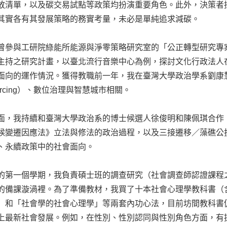
放清單，以及碳交易試點等政策均扮演重要角色。此外，決策者
其實各有其發展策略的務實考量，未必是單純追求減碳。
曾參與工研院綠能所能源與淨零策略研究室的「公正轉型研究專
主持之研究計畫，以臺北流行音樂中心為例，探討文化行政法人
面向的運作情況。獲得教職前一年，我在臺灣大學政治學系劉康
ourcing）、數位治理與智慧城市相關。
面，我持續和臺灣大學政治系的博士候選人徐俊明和陳佩琪合作
候變遷因應法》立法與修法的政治過程，以及三接遷移／藻礁公
、永續政策中的社會面向。
的第一個學期，我負責碩士班的調查研究（社會調查師認證課程
的備課漩渦裡。為了準備教材，我買了十本社會心理學教科書（
」和「社會學的社會心理學」等兩套內功心法，目前坊間教科書
上最新社會發展。例如，在性別、性別認同與性別角色方面，有