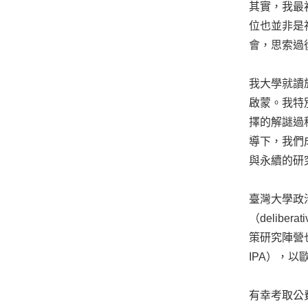
其實，我最
位也並非是
會，思索過
我大學就讀
啟蒙。我特
擇的解謎過
導下，我們
與永續的研
臺灣大學政
（delib
策研究陣營也常稱
IPA），
有幸考取公費