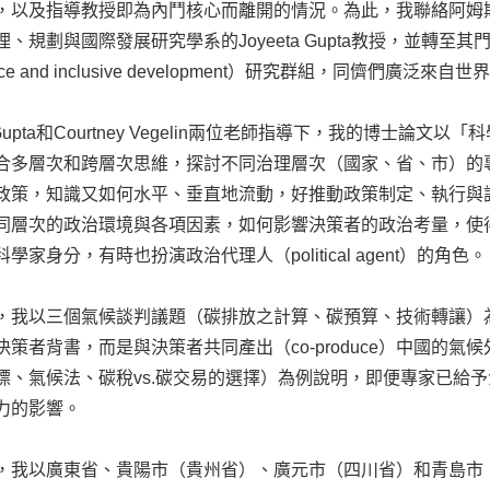
以及指導教授即為內鬥核心而離開的情況。為此，我聯絡阿姆斯特丹大學（U
、規劃與國際發展研究學系的Joyeeta Gupta教授，並轉
ance and inclusive development）研究群組，同
 Gupta和Courtney Vegelin兩位老師指導下，我的博士論文以「科學與政策
合多層次和跨層次思維，探討不同治理層次（國家、省、市）的
政策，知識又如何水平、垂直地流動，好推動政策制定、執行與
同層次的政治環境與各項因素，如何影響決策者的政治考量，使
學家身分，有時也扮演政治代理人（political agent）的角色。
，我以三個氣候談判議題（碳排放之計算、碳預算、技術轉讓）
決策者背書，而是與決策者共同產出（co-produce）中國的
標、氣候法、碳稅vs.碳交易的選擇）為例說明，即便專家已給
力的影響。
，我以廣東省、貴陽市（貴州省）、廣元市（四川省）和青島市