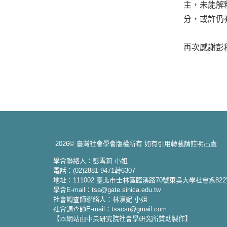
主，未能解
分，或許仍
再次感謝彭
2026© 臺灣社會學會版權所有 如有引用轉載請註明出處
學會聯絡人：彭雪莉 小姐
電話：(02)2881-9471轉6307
地址：111002 臺北市士林區臨溪路70號東吳大學社會系82
學會E-mail：tsa@gate.sinica.edu.tw
社會調查師聯絡人：林漢妮 小姐
社會調查師E-mail：tsacsr@gmail.com
【本網站由中央研究院社會學研究所贊助製作】