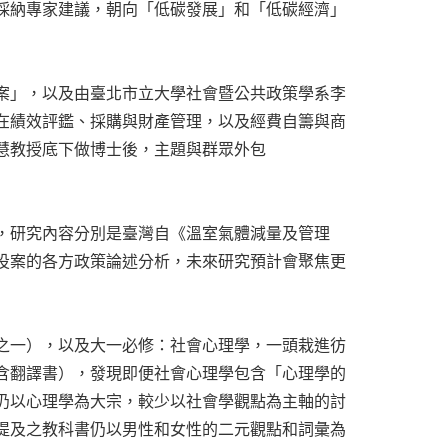
採納專家建議，朝向「低碳發展」和「低碳經濟」
案」，以及由臺北市立大學社會暨公共政策學系李
在績效評鑑、採購與財產管理，以及經費自籌與商
慧教授底下做博士後，主題與群眾外包
，研究內容分別是臺灣自《溫室氣體減量及管理
投案的各方政策論述分析，未來研究預計會聚焦更
之一），以及大一必修：社會心理學，一頭栽進彷
含翻譯書），發現即便社會心理學包含「心理學的
仍以心理學為大宗，較少以社會學觀點為主軸的討
提及之教科書仍以男性和女性的二元觀點和詞彙為