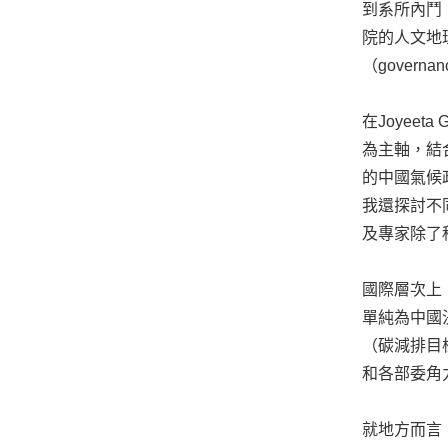
到系所內鬥，
院的人文地理
（govern
在Joyeeta
為主軸，結
的中國氣候
我還探討不
及專家除了科
國際層次上
單純為中國
（碳減排目
和各部委角
就地方而言