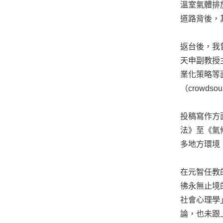
溫室氣體排
道路背後，
返台後，我
天申副教授
業化策略等
（crowds
投稿寫作方
法》至《氣
多地方環境
在元智任教
彿永無止境
社會心理學
論，也未跟