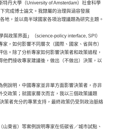
niversity of Amsterdam）社會科學
至其門下完成博士論文。我隸屬的治理與涵容發展
儕們廣泛來自世界各地，並以南半球國家各項治理議題為研究主題。
界面」（science-policy interface, SPI）
專家，如何影響不同層次（國際、國家、省與市）
評估。除了分析專家如何影響決策者和政策過程，
得他們接收專家建議後，做出（不做出）決策，以
為例說明，中國專家並非單方面影響決策者，亦非
氣候外交政策；就國家層次而言，我以三個政策議題
予決策者充分的專業支持，最終政策仍受到政治脈絡
（山東省）等案例說明專家在低碳省／城市試點、