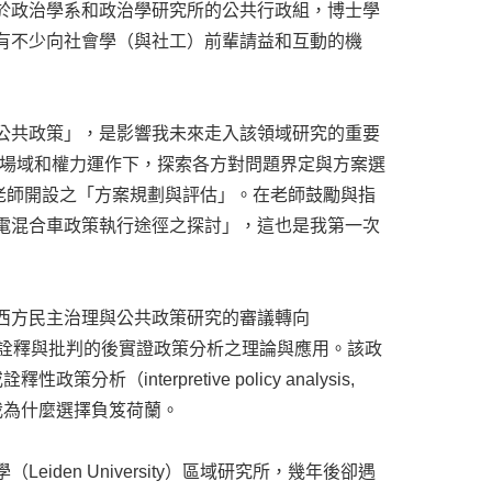
於政治學系和政治學研究所的公共行政組，博士學
有不少向社會學（與社工）前輩請益和互動的機
公共政策」，是影響我未來走入該領域研究的重要
政治場域和權力運作下，探索各方對問題界定與方案選
東益老師開設之「方案規劃與評估」。在老師鼓勵與指
電混合車政策執行途徑之探討」，這也是我第一次
西方民主治理與公共政策研究的審議轉向
、敘事、詮釋與批判的後實證政策分析之理論與應用。該政
政策分析（interpretive policy analysis,
我為什麼選擇負笈荷蘭。
en University）區域研究所，幾年後卻遇