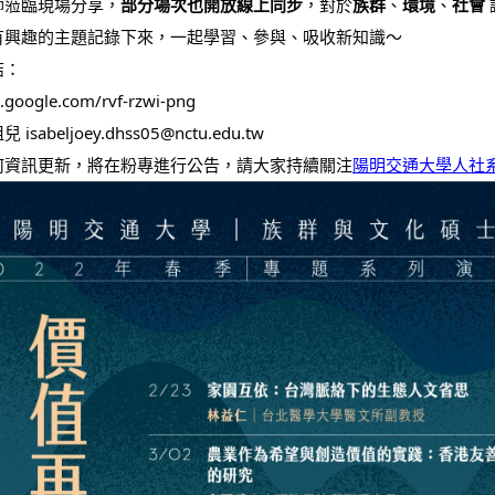
師蒞臨現場分享，
部分場次也開放線上同步
，對於
族群
、
環境
、
社會
有興趣的主題記錄下來，一起學習、參與、吸收新知識～
結：
t.google.com/rvf-rzwi-png
sabeljoey.dhss05@nctu.edu.tw
何資訊更新，將在粉專進行公告，請大家持續關注
陽明交通大學人社