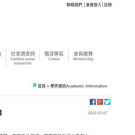
聯絡我們
│
會員登入
│
註冊
動
社會調查師
職涯專區
會員繳費
Certified social
Career
Membership
researcher
首頁
> 學界資訊Academic Information
講
2022-03-07