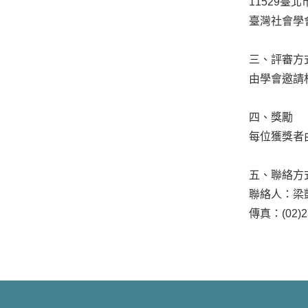
11529
臺北
臺灣社會學
三、評審方
由學會邀請
四、獎勵
每位獲獎者
五、聯絡方
聯絡人：梁
傳真：
(02