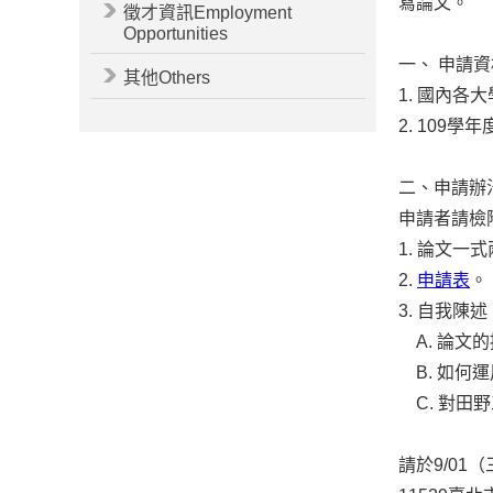
寫論文。
徵才資訊Employment
Opportunities
一、
申請資
其他Others
1.
國內各大
2. 109
學年
二、申請辦
申請者請檢
1.
論文一式
2.
申請表
。
3.
自我陳述
A.
論文的
B.
如何運
C.
對田野
請於
9/01
（