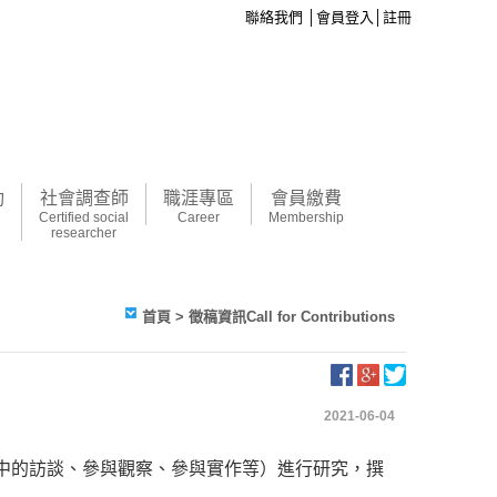
聯絡我們
│
會員登入
│
註冊
動
社會調查師
職涯專區
會員繳費
Certified social
Career
Membership
researcher
首頁
> 徵稿資訊Call for Contributions
2021-06-04
中的訪談、參與觀察、參與實作等）進行研究，撰