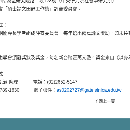
市南港區研究院路二段
128
號（中央研究院社會學研究所）
會「碩士論文田野工作獎」評審委員會。
式：
相關專長學者組成評審委員會，每年選出兩篇論文獎助，如未達
由學會頒發獎狀及獎金，每名新台幣壹萬元整。獎金來自《以身
式
凱涵
助理
電話：
(02)2652-5147
)2789-1630
電子郵件：
as0202727@gate.sinica.edu.tw
〈 回上一頁