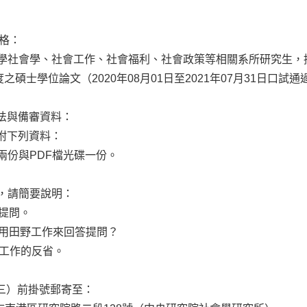
格：
學社會學、社會工作、社會福利、社會政策等相關系所研究生，
度之碩士學位論文（
2020
年
08
月
01
日至
2021
年
07
月
31
日口試通
法與備審資料：
附下列資料：
兩份與
PDF
檔光碟一份。
，請簡要說明：
提問。
用田野工作來回答提問？
工作的反省。
三）前掛號郵寄至：