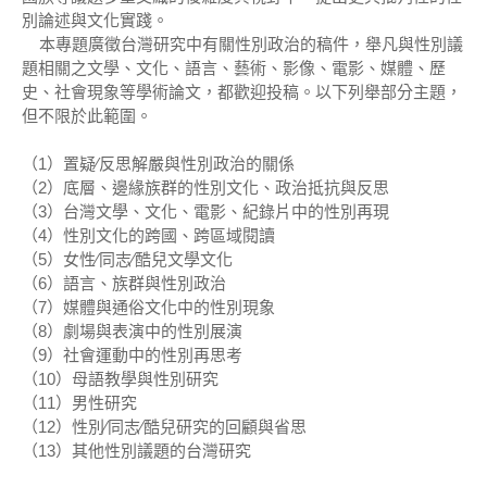
別論述與文化實踐。
本專題廣徵台灣研究中有關性別政治的稿件，舉凡與性別議
題相關之文學、文化、語言、藝術、影像、電影、媒體、歷
史、社會現象等學術論文，都歡迎投稿。以下列舉部分主題，
但不限於此範圍。
（1）置疑∕反思解嚴與性別政治的關係
（2）底層、邊緣族群的性別文化、政治抵抗與反思
（3）台灣文學、文化、電影、紀錄片中的性別再現
（4）性別文化的跨國、跨區域閱讀
（5）女性∕同志∕酷兒文學文化
（6）語言、族群與性別政治
（7）媒體與通俗文化中的性別現象
（8）劇場與表演中的性別展演
（9）社會運動中的性別再思考
（10）母語教學與性別研究
（11）男性研究
（12）性別∕同志∕酷兒研究的回顧與省思
（13）其他性別議題的台灣研究