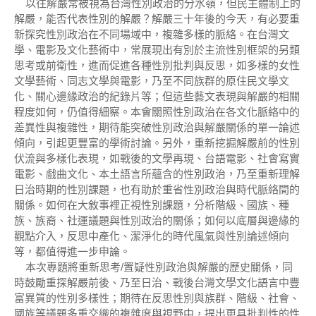
以往解嚴常被視為台灣性別政治的分水嶺，但民主體制上的
解嚴，能否代表性別的解嚴？解嚴三十年後的今天，有必要重
新探究性別政治在不同場域中，複雜多樣的脈絡。在台灣文
學、電影及文化藝術中，常展現出有別於主流性別框架的另類
思考或前衛性，進而促進各種性別批判與反思，如多樣的女性
文學藝術、同志文學與電影，乃至不同族群的原住民文學文
化、關心邊緣政治的紀錄片等；但這些藝文表現與解嚴的相關
程度如何，仍值得細察。本會關照性別政治在各文化脈絡中的
差異性與複雜性，期待能突破性別政治與解嚴關係的單一論述
傾向，引起更豐富的學術討論。另外，重新挖掘解嚴前的性別
伏流與多樣化表現，如戰後的文學再現、台語電影、社會寫實
電影、戲曲文化、本土語言所蘊含的性別政治，乃至重新理解
日治時期的性別課題，也有助於重省性別政治與時代脈絡間的
關係。如何在大敘事裡正視性別課題，分析階級、國族、種
族、族裔、社運議題與性別政治的關係；如何以底層與邊緣的
觀點介入，反思中產化、潔淨化的時代風氣與性別論述傾向
等，都值得進一步申論。
本次專題將重新思考/置疑性別政治與解嚴的歷史關係，同
時鼓勵重探解嚴前後、乃至日治、戰後台灣文學文化語言中豐
富異質的性別多樣性；期待在反思性別與族群、階級、社會、
國族等議題多重交織的複雜度與視野中，提出更具批判性的性