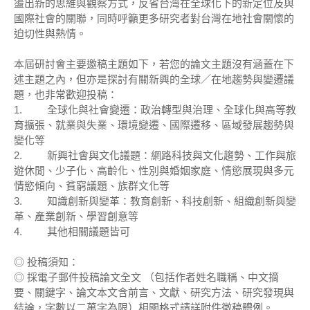
盪出新的思維與觀察方式，反省台灣在全球化下的新定位及與
國際社會的關聯，同時呼籲更多研究者對台灣在地社會關懷的
迫切性與熱情。
本屆研討會主要邀稿主題如下，若您的論文主題沒有涵蓋在下
述主題之內，但亦是探討有關新興的全球／在地趨勢與變遷議
題，也非常歡迎投稿：
1. 全球化與社會變遷：政治轉型與治理、全球化與高等教
育擴張、就業與失業、環境變遷、國際遷移、區域發展趨勢與
變化等
2. 新興社會與文化議題：網路科技與文化趨勢、工作與旅
遊休閒、少子化、高齡化、性別與婚姻家庭、情慾展現與多元
情慾傾向、貧窮議題、族群文化等
3. 知識創新與變革：教育創新、科技創新、組織創新與變
革、產業創新、學習創意等
4. 其他相關議題皆可
◎ 投稿須知：
◎ 採電子郵件投稿論文全文 （包括作者姓名職稱、中文摘
要、關鍵字、論文本文含前言、文獻、研究方法、研究發現與
結論，字數以二萬字為限）相關格式請詳附件徵稿體例。