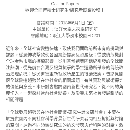
Call for Papers
歡迎全國博碩士研究生/研究者踴躍投稿！
會議時間：2018年6月1日 (五)
主辦單位：淡江大學未來學研究所
會議地點：淡江大學淡水校園ED201
近年來，全球社會變遷快速，致使我們面臨前所未有的挑戰與
課題。從恐怖攻擊致使各國紛紛提高反恐層級；從歐債危機對
全球金融市場的持續影響；從川普當選美國總統引發的全球關
注熱潮，從先前在台灣反服貿抗爭的學生運動所帶來的傳統政
治治理危機；從民進黨重新執政所產生的後續效應，皆顯見關
懷全球變遷趨勢與在地社會的相關議題，有其實務與學術探究
的價值與意義。本研討會邀請國內新世代研究者，從不同的角
度切入，一起探討當前社會變遷，及影響未來社會發展趨勢的
相關課題。
「全球發展趨勢與在地社會關懷-研究生論文研討會」主要在
於提供國內不同社會科學背景新世代研究者間相互對話與討論
的空間，透過不同領域研究生的論文發表與跨科際的對話，激