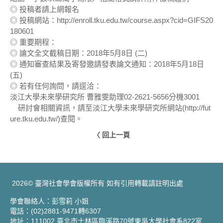
◎ 投稿者請上網報名
◎ 投稿網站：http://enroll.tku.edu.tw/course.aspx?cid=GIFS20
180601
◎ 重要期程：
◎ 論文全文截稿日期：2018年5月8日 (二)
◎ 通知審查結果及寄發邀請發表論文通知：2018年5月18日
(五)
◎ 若有任何詢問，請逕洽：
淡江大學未來學研究所 曹雅雯助理02-2621-5656分機3001
研討會相關資訊，請至淡江大學未來學研究所網站(http://fut
ure.tku.edu.tw/)查閱。
〈 回上一頁
2026© 臺灣社會學會版權所有 如有引用轉載請註明出處
學會聯絡人：彭雪莉 小姐
電話：(02)2881-9471轉6307
地址：111002 臺北市士林區臨溪路70號東吳大學社會系822室