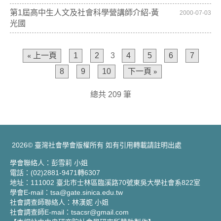
第1屆高中生人文及社會科學營講師介紹-黃
2000-07-03
光國
« 上一頁
1
2
3
4
5
6
7
8
9
10
下一頁 »
總共 209 筆
2026© 臺灣社會學會版權所有 如有引用轉載請註明出處
學會聯絡人：彭雪莉 小姐
電話：(02)2881-9471轉6307
地址：111002 臺北市士林區臨溪路70號東吳大學社會系822室
學會E-mail：tsa@gate.sinica.edu.tw
社會調查師聯絡人：林漢妮 小姐
社會調查師E-mail：tsacsr@gmail.com