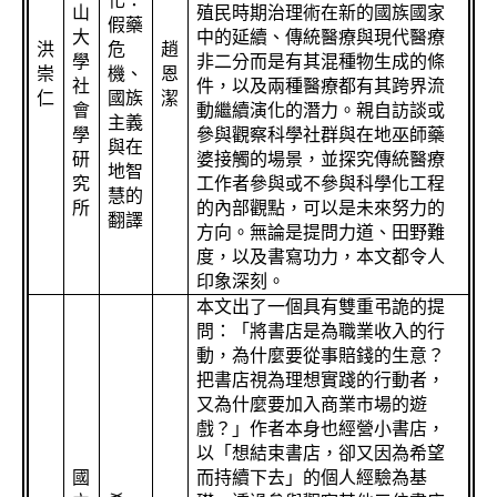
化：
山
殖民時期治理術在新的國族國家
假藥
大
中的延續、傳統醫療與現代醫療
洪
危
趙
學
非二分而是有其混種物生成的條
崇
機、
恩
社
件，以及兩種醫療都有其跨界流
仁
國族
潔
會
動繼續演化的潛力。親自訪談或
主義
學
參與觀察科學社群與在地巫師藥
與在
研
婆接觸的場景，並探究傳統醫療
地智
究
工作者參與或不參與科學化工程
慧的
所
的內部觀點，可以是未來努力的
翻譯
方向。無論是提問力道、田野難
度，以及書寫功力，本文都令人
印象深刻。
本文出了一個具有雙重弔詭的提
問：「將書店是為職業收入的行
動，為什麼要從事賠錢的生意？
把書店視為理想實踐的行動者，
又為什麼要加入商業市場的遊
戲？」作者本身也經營小書店，
以「想結束書店，卻又因為希望
國
而持續下去」的個人經驗為基