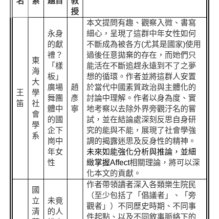
名
系
題目
教
授
本文提問有趣、觀察入微、書寫
永身
細心，呈現了這群中年女性如何
的獻
不斷成為被各方(
尤其是國家)
使用
禮？
過後任意拋棄的存在，而她們只
東
「樣
能活在不斷追趕永遠到不了之夢
海
板」
想的循環。作者並將這群人安置
大
廣場
趙
於當代中國素質政治與主體化的
王
學
舞團
彥
討論中理解。作者以身為度、實
笛
社
體中
寧
地考察以去除外界旁觀汙名的嘗
會
的國
試，並在結論處深刻反思自身研
學
企下
究的能與不能，展現了社會學強
系
崗中
調的揭露迷思及反身性的精神。
年女
未來如能強化分析與推論，並細
性
緻掌握
Affect
相關理論，將可以深
化本文的貢獻。
作者帶領讀者深入各類樂生院民
國
（至少包括了「倡議者」、「旁
立
未竟
觀者」）不同歷史時期、不同事
清
的人
件起點、以及不同敘事脈絡下的