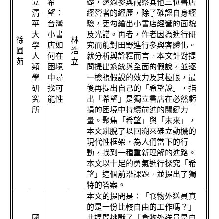
立
希
礎，透過參與觀察其他三位書店
清
望：
經營者的經歷，除了確認自身經
華
台灣
驗，更勾繪出小書店經營的面貌
大
小書
及光譜。再者，作者因為進行研
徐
林
學
店如
究而能對田野進行參與客體化。
圓
浩
人
何在
就分析與詮釋而言，本文針對提
茹
立
類
困境
問提出系統與全面的假說，並逐
學
中尋
一檢視假說的效力及其極限，最
研
找可
後再提出自己的「希望說」，指
究
能性
出「希望」是獨立書店在必然虧
所
損的困境中持續前進的關鍵力
量。聚焦「希望」與「未來」，
本文跳脫了以回溯來確立動機的
現代性框架，為人們當下的行
動，找到一種重新理解的進路。
本文以十足的勇氣進行探究「希
望」這個前沿課題，並提出了獨
特的答案。
本文的提問是：「食物外送員真
的是一份比較自由的工作嗎？」
國
此提問挑戰了「食物外送員是自