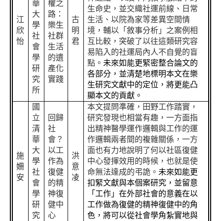
華
權之
生命史，並交織社運前線、日常
大
路：
江
古
生活、以院為家等差異空間情
學
樂生
欣
明
境，輔以「敘事分析」之案例相
社
社群
怡
君
互比較，突破了以往這類研究容
會
生活
易陷入的社運局內人不自覺的盲
學
的遺
點。
未來如能更緊密整合論文的
研
產化
各部分，並清楚地標明本文在樂
究
實踐
生研究文獻中的定位，將更能凸
所
顯本文的貢獻。
國
本文提問準確，田野工作踏實，
立
回歸
研究發現也相當有趣，一方面指
清
社
出精神醫學運作邏輯與工作的運
華
會？
作邏輯兩者間的複雜關係，一方
大
以工
面也有力地說明了何以社區復健
施
洪
學
作為
中心發揮效用的時候，也就是使
姍
意
社
復健
命無法達成的弔詭。
未來如能更
安
凌
會
的精
扣緊文獻與本個案研究，並留意
學
神復
「工作」在外部社會的意義在以
研
健中
工作做為復健的精神復健中的角
究
心
色，將可以從社會學角紮實地與