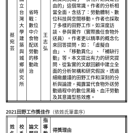
立
由的」這個常識。作者的分析相
台
省時
當全面，含括了：勞動體制、數
灣
戰：
位科技與空間移動。作者也採取
大
數位
了多樣的田野工作，如深度訪
學
中介
談、參與實作（實際擔任食物外
蔡
王
建
食物
送員）。作者更以精準的概念化
宛
志
築
配送
來回答提問，如：「虛擬自
芸
弘
與
勞動
由」、「移動異化」、「補缺行
城
的移
動」等。本文提出有力的研究提
鄉
動政
問、從紮實的文獻回顧中建立全
研
治
面的分析架構和研究假說，透過
究
細緻嚴謹的田野工作和深刻的分
所
析與論證，揭露當代食物外送勞
動過程中的數位黑箱、血汗勞動
及其意識型態效應。
2021
田野工作獎佳作
（依姓氏筆畫序）
指
姓
校
論文
導
得獎理由