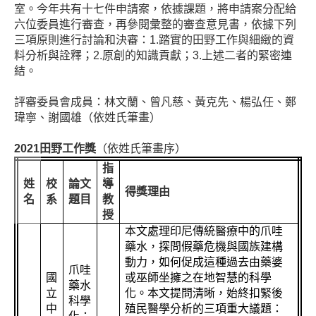
室。今年共有十七件申請案，依據課題，將申請案分配給
六位委員進行審查，再參閱彙整的審查意見書，依據下列
三項原則進行討論和決審：
1.
踏實的田野工作與細緻的資
料分析與詮釋；
2.
原創的知識貢獻；
3.
上述二者的緊密連
結。
評審委員會成員：林文蘭、曾凡慈、黃克先、楊弘任、鄭
瑋寧、謝國雄（依姓氏筆畫）
2021
田野工作獎
（依姓氏筆畫序）
指
姓
校
論文
導
得獎理由
名
系
題目
教
授
本文處理印尼傳統醫療中的爪哇
藥水，探問假藥危機與國族建構
動力，如何促成這種過去由藥婆
爪哇
國
或巫師坐擁之在地智慧的科學
藥水
立
化。本文提問清晰，始終扣緊後
科學
中
殖民醫學分析的三項重大議題：