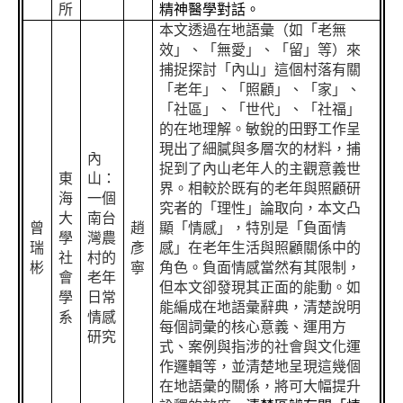
所
精神醫學對話。
本文透過在地語彙（如「老無
效」、「無愛」、「留」等）來
捕捉探討「內山」這個村落有關
「老年」、「照顧」、「家」、
「社區」、「世代」、「社福」
的在地理解。敏銳的田野工作呈
現出了細膩與多層次的材料，捕
內
捉到了內山老年人的主觀意義世
東
山：
界。相較於既有的老年與照顧研
海
一個
究者的「理性」論取向，本文凸
大
南台
曾
趙
顯「情感」，特別是「負面情
學
灣農
瑞
彥
感」在老年生活與照顧關係中的
社
村的
彬
寧
角色。負面情感當然有其限制，
會
老年
但本文卻發現其正面的能動。如
學
日常
能編成在地語彙辭典，清楚說明
系
情感
每個詞彙的核心意義、運用方
研究
式、案例與指涉的社會與文化運
作邏輯等，並清楚地呈現這幾個
在地語彙的關係，將可大幅提升