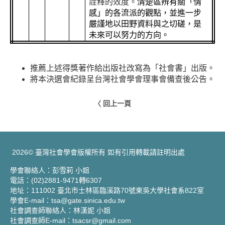
詮釋的效度。
清楚區辨有關「情
感」的各流派的觀點，並進一步
嚴謹地以田野資料與之切磋，是
未來可以努力的方向。
推薦上述得獎著作給出版社改寫為「社會書」出版。
將本決選會紀錄呈台灣社會學會理事會備查後公告。
〈 回上一頁
2026© 臺灣社會學會版權所有 如有引用轉載請註明出處
學會聯絡人：彭雪莉 小姐
電話：(02)2881-9471轉6307
地址：111002 臺北市士林區臨溪路70號東吳大學社會系822室
學會E-mail：tsa@gate.sinica.edu.tw
社會調查師聯絡人：林漢妮 小姐
社會調查師E-mail：tsacsr@gmail.com